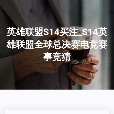
英雄联盟S14买注_S14英
雄联盟全球总决赛电竞赛
事竞猜