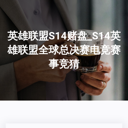
英雄联盟S14赌盘_S14英
雄联盟全球总决赛电竞赛
事竞猜