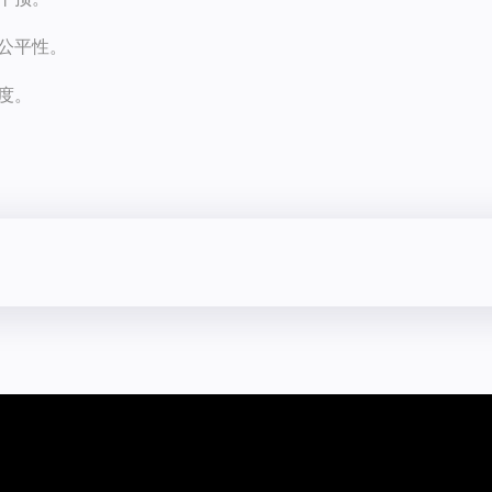
戏公平性。
度。