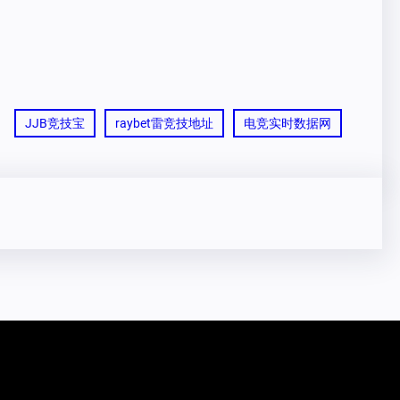
JJB竞技宝
raybet雷竞技地址
电竞实时数据网