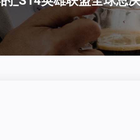
样的_S14英雄联盟全球