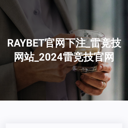
RAYBET官网下注_雷竞技
网站_2024雷竞技官网