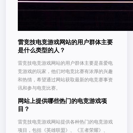
雷竞技电竞游戏网站的用户群体主要
是什么类型的人？
雷竞技电竞游戏网站的用户群体主要是喜爱电
竞游戏的玩家，他们对电竞比赛有浓厚的兴趣
和热情，希望通过网站获取最新的电竞赛事资
讯和参与电竞比赛。
网站上提供哪些热门的电竞游戏项
目？
雷竞技电竞游戏网站提供各种热门的电竞游戏
项目，包括《英雄联盟》、《王者荣耀》、