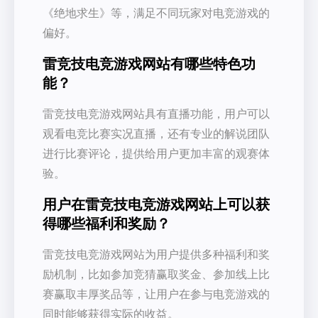
《绝地求生》等，满足不同玩家对电竞游戏的
偏好。
雷竞技电竞游戏网站有哪些特色功
能？
雷竞技电竞游戏网站具有直播功能，用户可以
观看电竞比赛实况直播，还有专业的解说团队
进行比赛评论，提供给用户更加丰富的观赛体
验。
用户在雷竞技电竞游戏网站上可以获
得哪些福利和奖励？
雷竞技电竞游戏网站为用户提供多种福利和奖
励机制，比如参加竞猜赢取奖金、参加线上比
赛赢取丰厚奖品等，让用户在参与电竞游戏的
同时能够获得实际的收益。