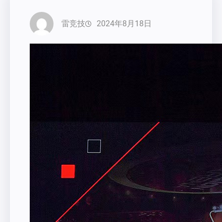
雷竞技
2024年8月18日