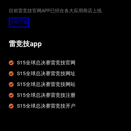
目前雷竞技官网APP已经在各大应用商店上线
立即下载
雷竞技app
S15全球总决赛雷竞技官网
S15全球总决赛雷竞技网址
S15全球总决赛雷竞技网站
S15全球总决赛雷竞技注册
S15全球总决赛雷竞技开户