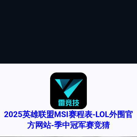
2025英雄联盟MSI赛程表-LOL外围官
方网站-季中冠军赛竞猜