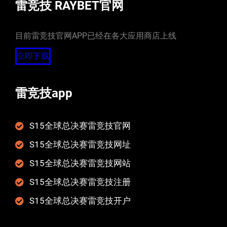
雷竞技 RAYBET官网
目前雷竞技官网APP已经在各大应用商店上线
立即下载
雷竞技app
S15全球总决赛雷竞技官网
S15全球总决赛雷竞技网址
S15全球总决赛雷竞技网站
S15全球总决赛雷竞技注册
S15全球总决赛雷竞技开户