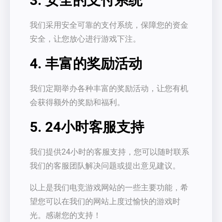
3. 安全的支付系统
我们采用安全可靠的支付系统，保障您的资金
安全，让您放心进行游戏下注。
4. 丰富的奖励活动
我们定期举办各种丰富的奖励活动，让您有机
会获得额外的奖励和福利。
5. 24小时客服支持
我们提供24小时的客服支持，您可以随时联系
我们的客服团队解决问题或提出意见建议。
以上是我们电竞游戏网站的一些主要功能，希
望您可以在我们的网站上度过愉快的游戏时
光。感谢您的支持！