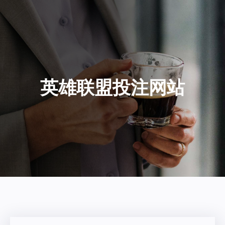
英雄联盟投注网站