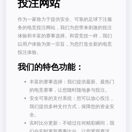
投注网站
作为一家致力于提供安全、可靠的足球下注服
务的电竞投注网站，我们为您带来刺激的投注
体验和丰富的赛事选择。和雷竞技一样，我们
以用户体验为第一宗旨，为您打造全新的电竞
投注体验。
我们的特色功能：
丰富的赛事选择：我们提供最新、最热门
的电竞赛事，让您随时随地参与投注。
安全可靠的支付系统：您可以放心投注，
我们提供多种支付方式，保障您的资金安
全。
实时比分更新：不错过任何精彩瞬间，我
们会实时更新赛事比分，让您紧跟赛况。