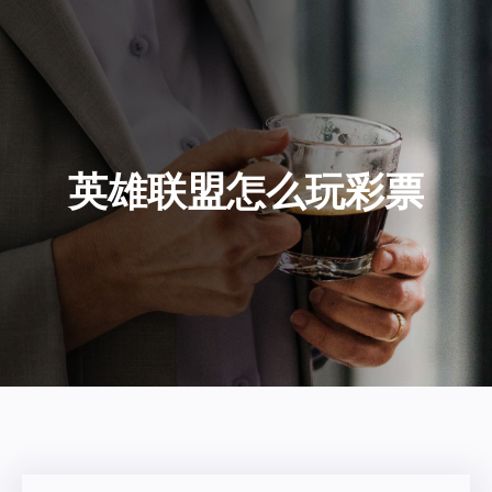
英雄联盟怎么玩彩票