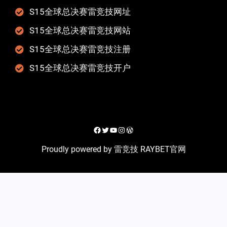
S15全球总决赛雷竞技网址
S15全球总决赛雷竞技网站
S15全球总决赛雷竞技注册
S15全球总决赛雷竞技开户
Facebook
Twitter
YouTube
Instagram
WordPress
Proudly powered by 雷竞技 RAYBET官网