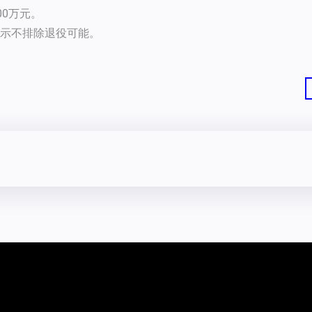
00万元。
中表示不排除退役可能。