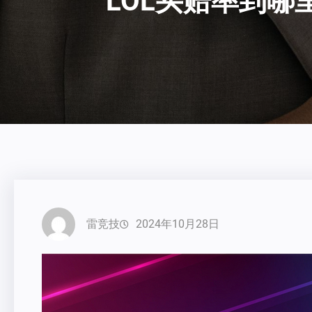
LOL买赔率到哪
雷竞技
2024年10月28日