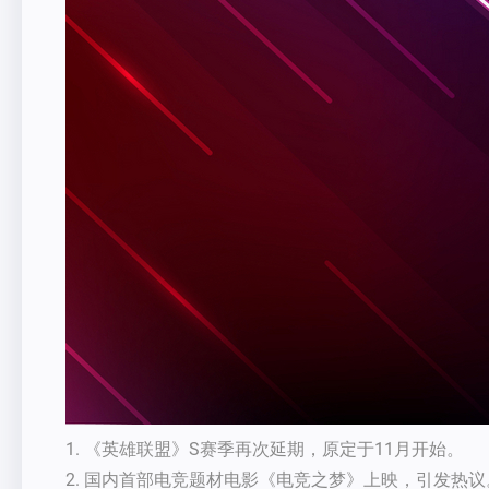
1. 《英雄联盟》S赛季再次延期，原定于11月开始。
2. 国内首部电竞题材电影《电竞之梦》上映，引发热议