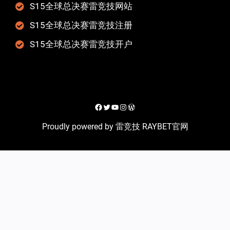
S15全球总决赛雷竞技网站
S15全球总决赛雷竞技注册
S15全球总决赛雷竞技开户
Facebook
Twitter
YouTube
Instagram
WordPress
Proudly powered by 雷竞技 RAYBET官网