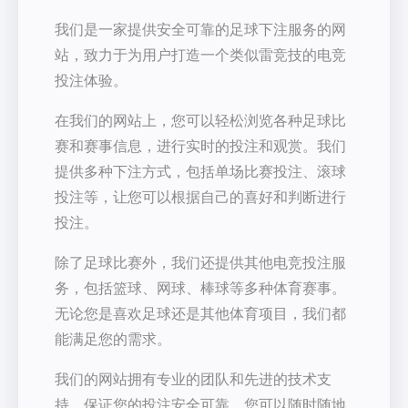
我们是一家提供安全可靠的足球下注服务的网
站，致力于为用户打造一个类似雷竞技的电竞
投注体验。
在我们的网站上，您可以轻松浏览各种足球比
赛和赛事信息，进行实时的投注和观赏。我们
提供多种下注方式，包括单场比赛投注、滚球
投注等，让您可以根据自己的喜好和判断进行
投注。
除了足球比赛外，我们还提供其他电竞投注服
务，包括篮球、网球、棒球等多种体育赛事。
无论您是喜欢足球还是其他体育项目，我们都
能满足您的需求。
我们的网站拥有专业的团队和先进的技术支
持，保证您的投注安全可靠。您可以随时随地