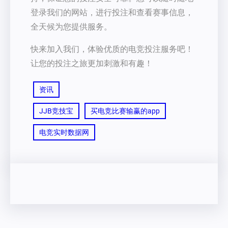
登录我们的网站，进行投注和查看赛事信息，
全天候为您提供服务。
快来加入我们，体验优质的电竞投注服务吧！
让您的投注之旅更加刺激和有趣！
资讯
JJB竞技宝
买电竞比赛输赢的app
电竞实时数据网