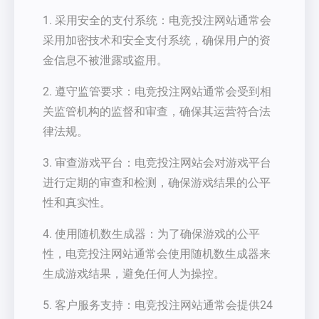
1. 采用安全的支付系统：电竞投注网站通常会
采用加密技术和安全支付系统，确保用户的资
金信息不被泄露或盗用。
2. 遵守监管要求：电竞投注网站通常会受到相
关监管机构的监督和审查，确保其运营符合法
律法规。
3. 审查游戏平台：电竞投注网站会对游戏平台
进行定期的审查和检测，确保游戏结果的公平
性和真实性。
4. 使用随机数生成器：为了确保游戏的公平
性，电竞投注网站通常会使用随机数生成器来
生成游戏结果，避免任何人为操控。
5. 客户服务支持：电竞投注网站通常会提供24