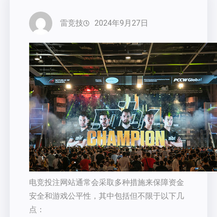
雷竞技
2024年9月27日
电竞投注网站通常会采取多种措施来保障资金
安全和游戏公平性，其中包括但不限于以下几
点：