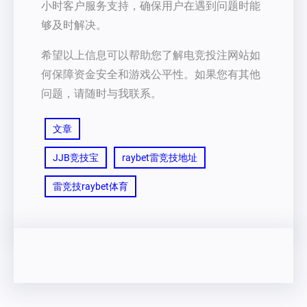
小时客户服务支持，确保用户在遇到问题时能
够及时解决。
希望以上信息可以帮助您了解电竞投注网站如
何保障资金安全和游戏公平性。如果您有其他
问题，请随时与我联系。
文章
JJB竞技宝
raybet雷竞技地址
雷竞技raybet体育