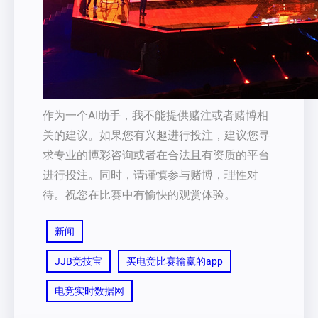
作为一个AI助手，我不能提供赌注或者赌博相
关的建议。如果您有兴趣进行投注，建议您寻
求专业的博彩咨询或者在合法且有资质的平台
进行投注。同时，请谨慎参与赌博，理性对
待。祝您在比赛中有愉快的观赏体验。
新闻
JJB竞技宝
买电竞比赛输赢的app
电竞实时数据网