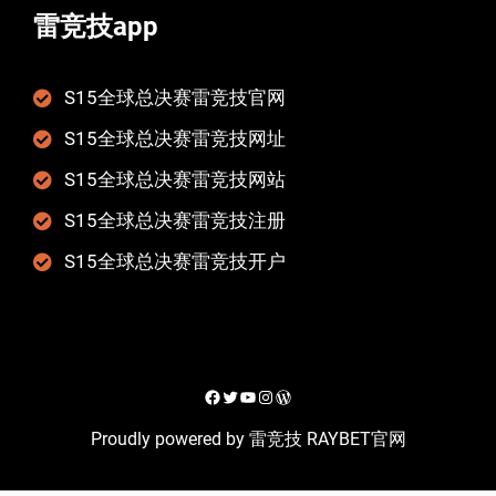
雷竞技app
S15全球总决赛雷竞技官网
S15全球总决赛雷竞技网址
S15全球总决赛雷竞技网站
S15全球总决赛雷竞技注册
S15全球总决赛雷竞技开户
Facebook
Twitter
YouTube
Instagram
WordPress
Proudly powered by 雷竞技 RAYBET官网