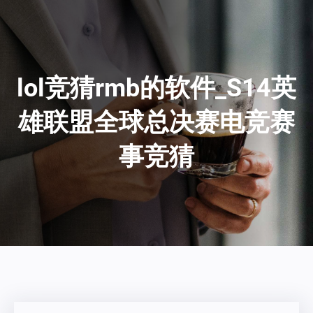
lol竞猜rmb的软件_S14英
雄联盟全球总决赛电竞赛
事竞猜