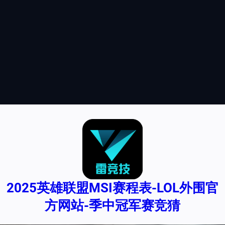
2025英雄联盟MSI赛程表-LOL外围官
方网站-季中冠军赛竞猜