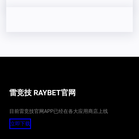
雷竞技 RAYBET官网
目前雷竞技官网APP已经在各大应用商店上线
立即下载