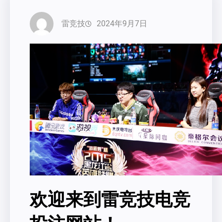
雷竞技
2024年9月7日
欢迎来到雷竞技电竞