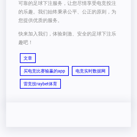
可靠的足球下注服务，让您尽情享受电竞投注
的乐趣。我们始终秉承公平、公正的原则，为
您提供优质的服务。
快来加入我们，体验刺激、安全的足球下注乐
趣吧！
文章
买电竞比赛输赢的app
电竞实时数据网
雷竞技raybet体育