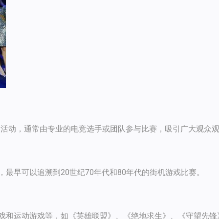
对抗的活动，通常由专业的电竞选手或团队参与比赛，吸引广大观众
最早可以追溯到20世纪70年代和80年代的街机游戏比赛。
戏和运动游戏等，如《英雄联盟》、《绝地求生》、《守望先锋