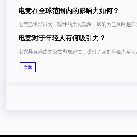
电竞在全球范围内的影响力如何？
电竞已逐渐成为全球性的文化现象，影响力已经跨越国
电竞对于年轻人有何吸引力？
电竞具有高度竞技性和娱乐性，吸引了众多年轻人参与
文章