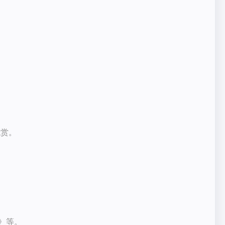
观赏。
》等。