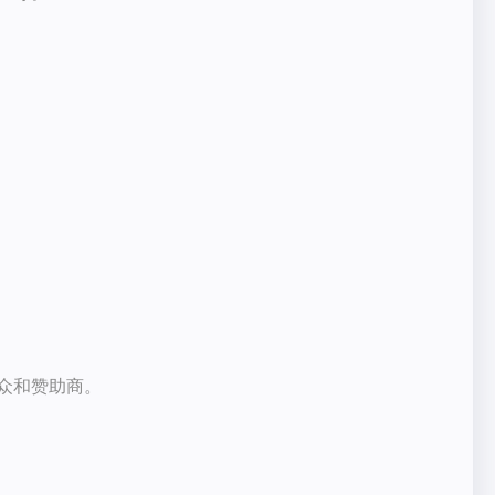
众和赞助商。