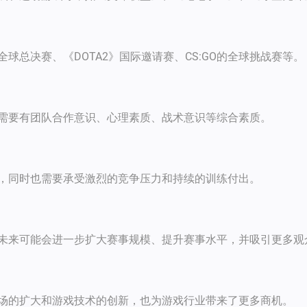
总决赛、《DOTA2》国际邀请赛、CS:GO的全球挑战赛等。
需要有团队合作意识、心理素质、战术意识等综合素质。
，同时也需要承受激烈的竞争压力和持续的训练付出。
未来可能会进一步扩大赛事规模、提升赛事水平，并吸引更多观
场的扩大和游戏技术的创新，也为游戏行业带来了更多商机。