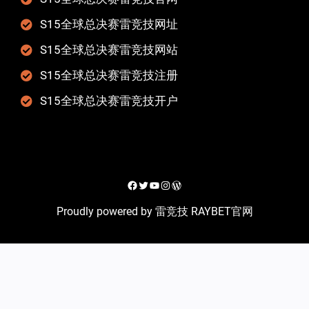
S15全球总决赛雷竞技网址
S15全球总决赛雷竞技网站
S15全球总决赛雷竞技注册
S15全球总决赛雷竞技开户
Facebook
Twitter
YouTube
Instagram
WordPress
Proudly powered by 雷竞技 RAYBET官网