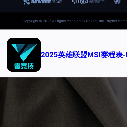
跳
至
内
2025英雄联盟MSI赛程表
容