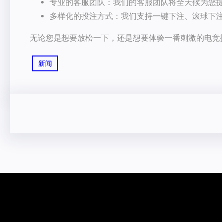
专业的客服团队：我们的客服团队将全天候为您
多样化的投注方式：我们支持一键下注、滚球下
无论您是想要放松一下，还是想要体验一番刺激的电竞
新闻