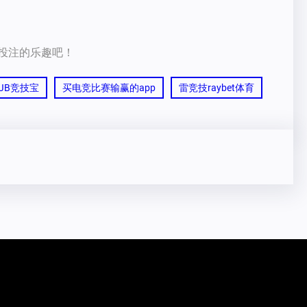
投注的乐趣吧！
JJB竞技宝
买电竞比赛输赢的app
雷竞技raybet体育