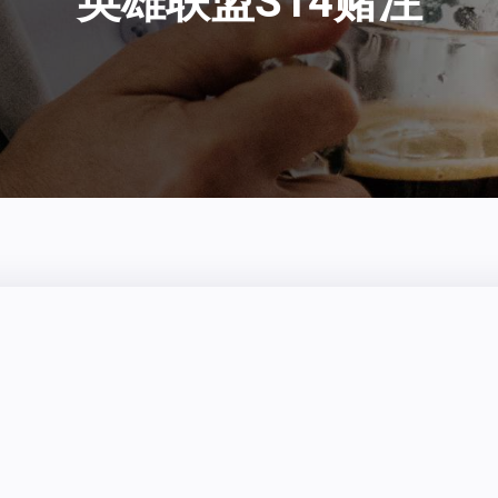
英雄联盟S14赌注