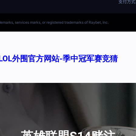
-LOL外围官方网站-季中冠军赛竞猜