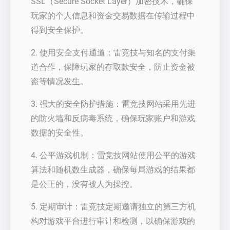
SSL（Secure Socket Layer）加密技术，确保
玩家的个人信息和资金交易数据在传输过程中
得到安全保护。
2. 使用安全支付通道：雷竞技与知名的支付渠
道合作，保障玩家的存取款安全，防止资金被
盗等情况发生。
3. 强大的安全防护措施：雷竞技网站采用先进
的防火墙和反病毒系统，确保玩家账户和游戏
数据的安全性。
4. 公平游戏机制：雷竞技网站使用公平的游戏
算法和随机数生成器，确保每局游戏的结果都
是公正的，没有被人为操控。
5. 定期审计：雷竞技定期邀请独立的第三方机
构对游戏平台进行审计和检测，以确保游戏的