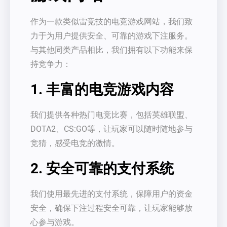
作为一款类似雷竞技的电竞游戏网站，我们致
力于为用户提供安全、可靠的游戏下注服务。
与其他同类产品相比，我们拥有以下功能来保
持竞争力：
1. 丰富的电竞游戏内容
我们提供各种热门电竞比赛，包括英雄联盟、
DOTA2、CS:GO等，让玩家可以随时随地参与
竞猜，感受电竞的激情。
2. 安全可靠的支付系统
我们使用最先进的支付系统，保障用户的资金
安全，确保下注过程安全可靠，让玩家能够放
心参与游戏。