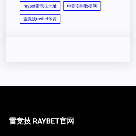
raybet雷竞技地址
电竞实时数据网
雷竞技raybet体育
雷竞技 RAYBET官网