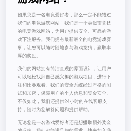
如果您是一名电竞爱好者，那么一定不能错过
我们的电竞游戏网站！我们是一个类似雷竞技
的电竞游戏网站，为用户提供安全、可靠的游
戏下注服务。我们拥有最新最全的电竞游戏赛
事，让您可以随时随地参与游戏竞猜，赢取丰
厚的奖励。
我们的网站拥有简洁直观的界面设计，让用户
可以轻松找到自己感兴趣的游戏项目，进行下
注和比赛观看。我们的安全系统经过严格的测
试和加密，保障用户的个人信息和资金安全。
不仅如此，我们还提供24小时的在线客服支
持，随时为您解答问题和提供帮助。
无论您是一名游戏爱好者还是想赚取额外奖金
的玩家，我们都能满足您的需求。快来加入我