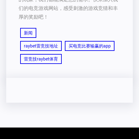
们的电竞游戏网站，感受刺激的游戏竞猜和丰
厚的奖励吧！
新闻
raybet雷竞技地址
买电竞比赛输赢的app
雷竞技raybet体育