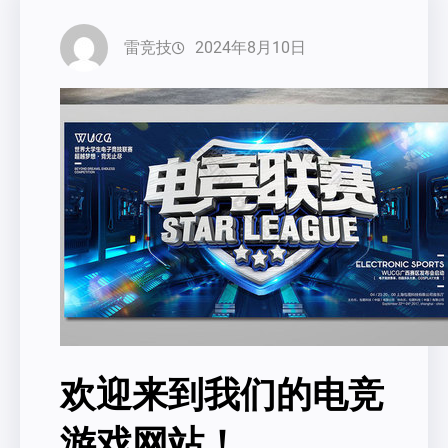
雷竞技
2024年8月10日
欢迎来到我们的电竞
游戏网站！