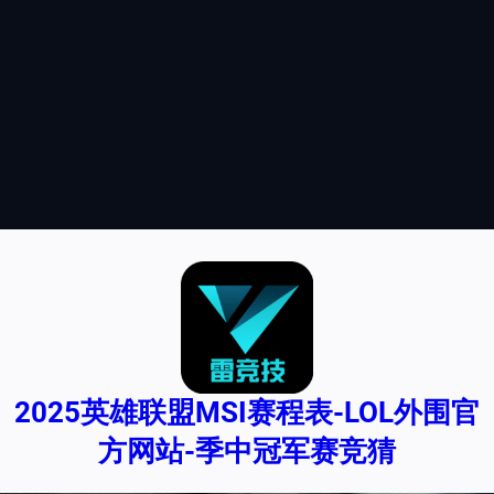
2025英雄联盟MSI赛程表-LOL外围官
方网站-季中冠军赛竞猜