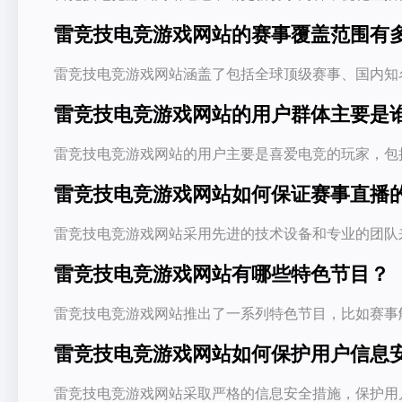
雷竞技电竞游戏网站的赛事覆盖范围有
雷竞技电竞游戏网站涵盖了包括全球顶级赛事、国内知
雷竞技电竞游戏网站的用户群体主要是
雷竞技电竞游戏网站的用户主要是喜爱电竞的玩家，包
雷竞技电竞游戏网站如何保证赛事直播
雷竞技电竞游戏网站采用先进的技术设备和专业的团队
雷竞技电竞游戏网站有哪些特色节目？
雷竞技电竞游戏网站推出了一系列特色节目，比如赛事
雷竞技电竞游戏网站如何保护用户信息
雷竞技电竞游戏网站采取严格的信息安全措施，保护用