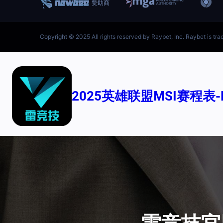
跳
至
内
2025英雄联盟MSI赛程表
容