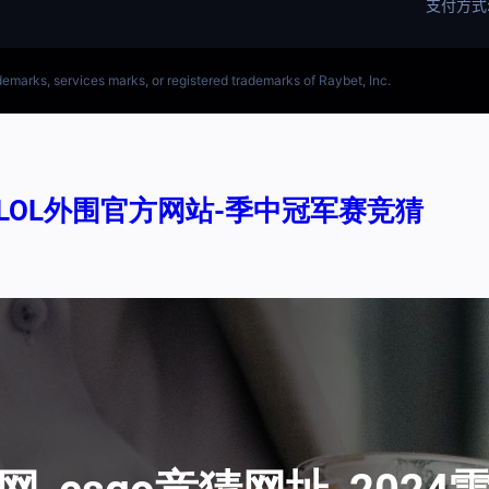
-LOL外围官方网站-季中冠军赛竞猜