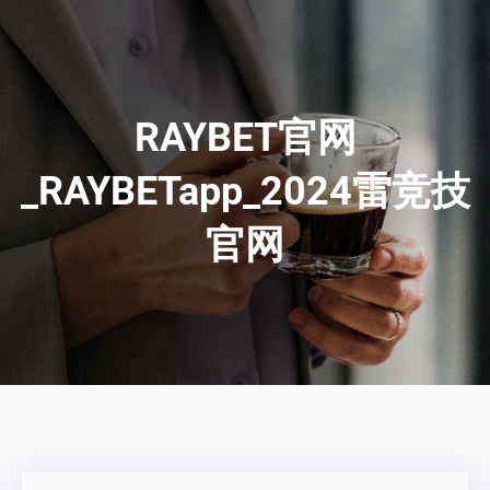
RAYBET官网
_RAYBETapp_2024雷竞技
官网