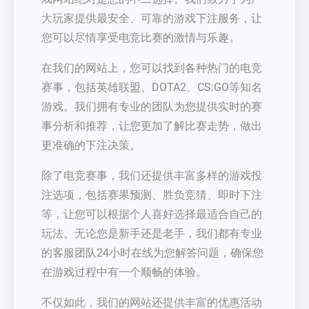
大玩家提供最安全、可靠的游戏下注服务，让
您可以尽情享受电竞比赛的激情与乐趣。
在我们的网站上，您可以找到各种热门的电竞
赛事，包括英雄联盟、DOTA2、CS:GO等知名
游戏。我们拥有专业的团队为您提供实时的赛
事分析和推荐，让您更加了解比赛走势，做出
更准确的下注决策。
除了电竞赛事，我们还提供丰富多样的游戏投
注选项，包括赛果预测、胜负竞猜、即时下注
等，让您可以根据个人喜好选择最适合自己的
玩法。无论您是新手还是老手，我们都有专业
的客服团队24小时在线为您解答问题，确保您
在游戏过程中有一个顺畅的体验。
不仅如此，我们的网站还提供丰富的优惠活动