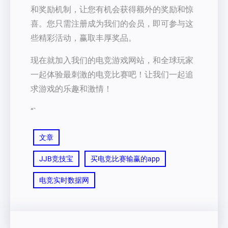
和奖励机制，让您有机会获得额外的奖励和惊
喜。您只需注册成为我们的会员，即可参与这
些精彩活动，赢取丰厚奖品。
现在就加入我们的电竞游戏网站，和全球玩家
一起体验最刺激的电竞比赛吧！让我们一起追
求游戏的乐趣和激情！
“`
文章
JJB竞技宝
买电竞比赛输赢的app
电竞实时数据网