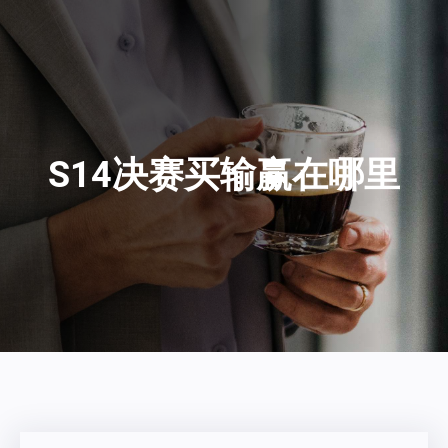
S14决赛买输赢在哪里