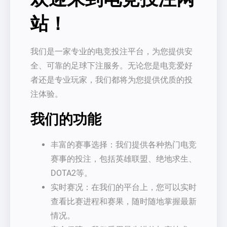
站！
我们是一家专业的电竞投注平台，为您提供安
全、可靠的足球下注服务。无论您是电竞爱好
者还是专业玩家，我们都将为您提供优质的投
注体验。
我们的功能
丰富的赛事选择：我们提供各种热门电竞
赛事的投注，包括英雄联盟、绝地求生、
DOTA2等。
实时赛况：在我们的平台上，您可以实时
查看比赛进程和赛果，随时随地掌握最新
情况。