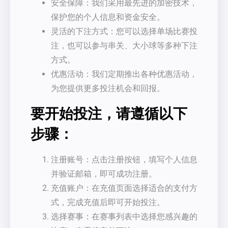
安全保障：我们采用最先进的加密技术，
保护您的个人信息和资金安全。
灵活的下注方式：您可以选择单场比赛投
注，也可以参与串关、大小球等多种下注
方式。
优惠活动：我们定期推出各种优惠活动，
为您提供更多投注机会和回报。
要开始投注，请遵循以下
步骤：
注册账号：点击注册按钮，填写个人信息
并验证邮箱，即可成功注册。
充值账户：在充值页面选择适合的支付方
式，完成充值后即可开始投注。
选择赛事：在赛事列表中选择您感兴趣的