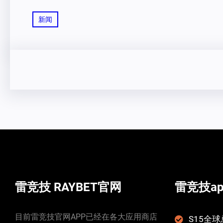
新闻
雷竞技 RAYBET官网
雷竞技ap
目前雷竞技官网APP已经在各大应用商店
S15全