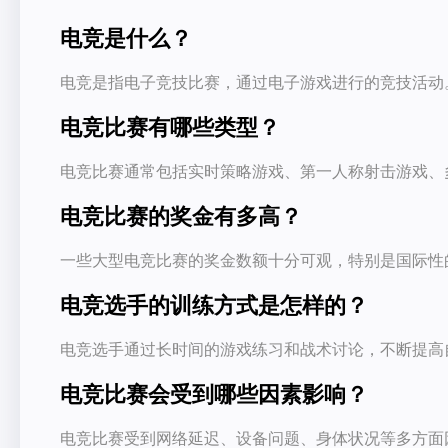
电竞是什么？
电竞是指电子竞技比赛，通过电子游戏进行的竞技活动
电竞比赛有哪些类型？
电竞比赛通常包括实时策略游戏、第一人称射击游戏、
电竞比赛的奖金有多高？
一些大型电竞比赛的奖金数额十分可观，特别是国际性
电竞选手的训练方式是怎样的？
电竞选手通过长时间的游戏练习和战术讨论，不断提高
电竞比赛会受到哪些因素影响？
电竞比赛受到网络延迟、设备问题、身体状况等多方面