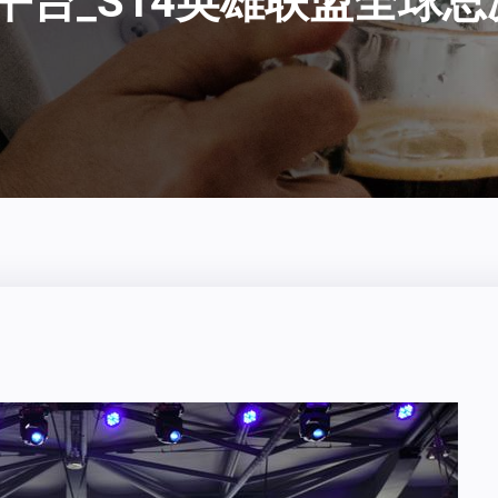
平台_S14英雄联盟全球