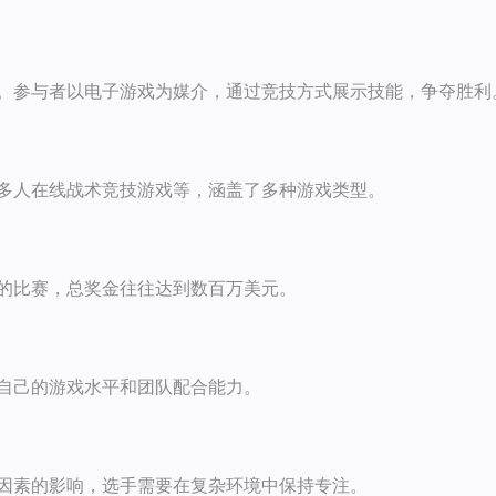
。参与者以电子游戏为媒介，通过竞技方式展示技能，争夺胜利
多人在线战术竞技游戏等，涵盖了多种游戏类型。
的比赛，总奖金往往达到数百万美元。
自己的游戏水平和团队配合能力。
因素的影响，选手需要在复杂环境中保持专注。