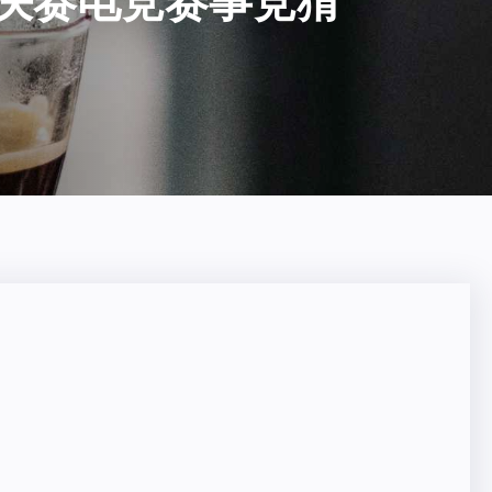
总决赛电竞赛事竞猜