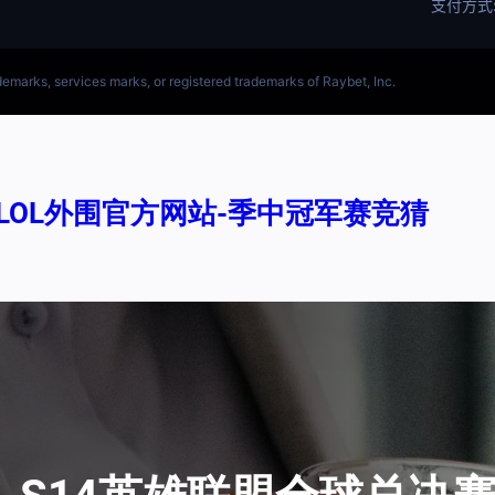
-LOL外围官方网站-季中冠军赛竞猜