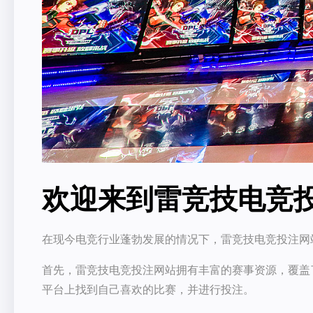
欢迎来到雷竞技电竞
在现今电竞行业蓬勃发展的情况下，雷竞技电竞投注网
首先，雷竞技电竞投注网站拥有丰富的赛事资源，覆盖
平台上找到自己喜欢的比赛，并进行投注。