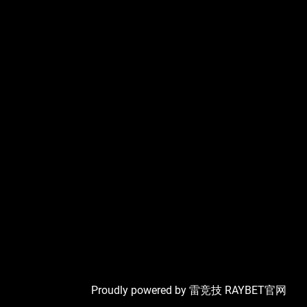
Proudly powered by 雷竞技 RAYBET官网