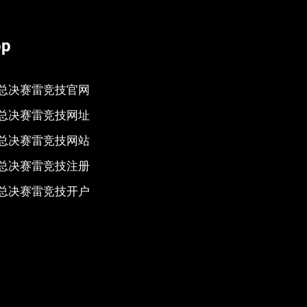
p
球总决赛雷竞技官网
球总决赛雷竞技网址
球总决赛雷竞技网站
球总决赛雷竞技注册
球总决赛雷竞技开户