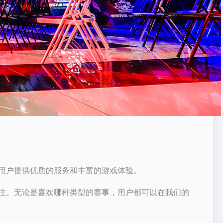
用户提供优质的服务和丰富的游戏体验。
注。无论是喜欢哪种类型的赛事，用户都可以在我们的