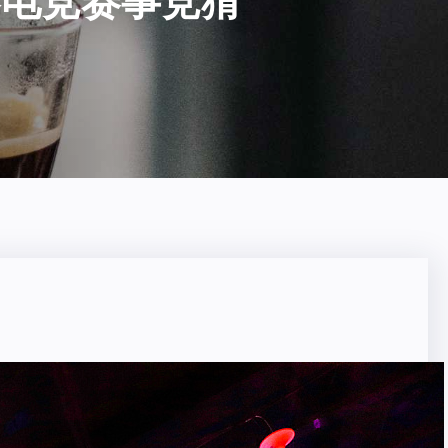
赛电竞赛事竞猜