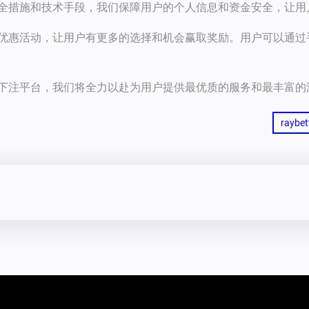
全措施和技术手段，我们保障用户的个人信息和资金安全，让用
优惠活动，让用户有更多的选择和机会赢取奖励。用户可以通过手
下注平台，我们将全力以赴为用户提供最优质的服务和最丰富的
rayb