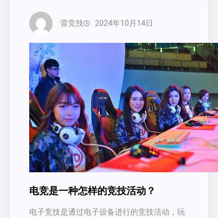
雷竞技
2024年10月14日
电竞是一种怎样的竞技活动？
电子竞技是通过电子设备进行的竞技活动，玩