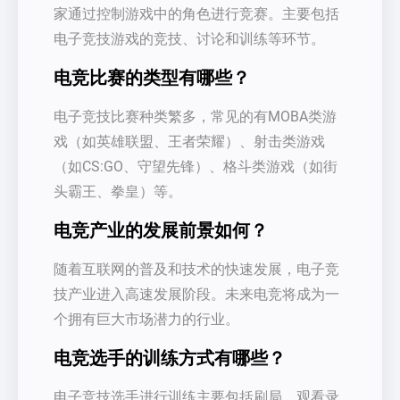
家通过控制游戏中的角色进行竞赛。主要包括
电子竞技游戏的竞技、讨论和训练等环节。
电竞比赛的类型有哪些？
电子竞技比赛种类繁多，常见的有MOBA类游
戏（如英雄联盟、王者荣耀）、射击类游戏
（如CS:GO、守望先锋）、格斗类游戏（如街
头霸王、拳皇）等。
电竞产业的发展前景如何？
随着互联网的普及和技术的快速发展，电子竞
技产业进入高速发展阶段。未来电竞将成为一
个拥有巨大市场潜力的行业。
电竞选手的训练方式有哪些？
电子竞技选手进行训练主要包括刷局、观看录