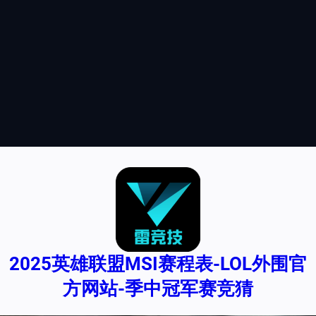
2025英雄联盟MSI赛程表-LOL外围官
方网站-季中冠军赛竞猜