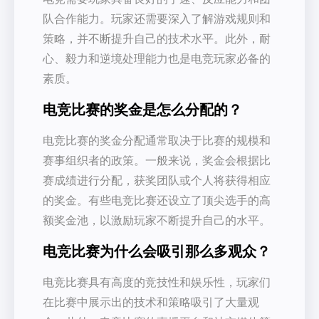
队合作能力。玩家还需要深入了解游戏规则和
策略，并不断提升自己的技术水平。此外，耐
心、毅力和逆境处理能力也是电竞玩家必备的
素质。
电竞比赛的奖金是怎么分配的？
电竞比赛的奖金分配通常取决于比赛的规模和
赛事组织者的政策。一般来说，奖金会根据比
赛成绩进行分配，获奖团队或个人将获得相应
的奖金。有些电竞比赛还设立了顶尖选手的高
额奖金池，以激励玩家不断提升自己的水平。
电竞比赛为什么会吸引那么多观众？
电竞比赛具有高度的竞技性和娱乐性，玩家们
在比赛中展示出的技术和策略吸引了大量观