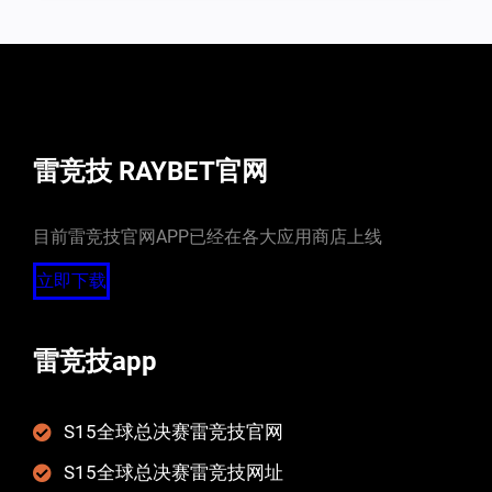
雷竞技 RAYBET官网
目前雷竞技官网APP已经在各大应用商店上线
立即下载
雷竞技app
S15全球总决赛雷竞技官网
S15全球总决赛雷竞技网址