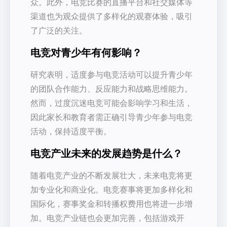
众。此外，电竞比赛的直播平台和社交媒体等
渠道也为观众提供了多样化的观赛体验，吸引
了广泛的关注。
电竞对青少年有何影响？
研究表明，适度参与电竞活动可以提升青少年
的团队合作能力、反应能力和战略思维能力。
然而，过度沉迷电竞可能会影响学习和生活，
因此家长和教育者需正确引导青少年参与电竞
活动，保持适度平衡。
电竞产业未来的发展趋势是什么？
随着电竞产业的不断发展壮大，未来电竞将更
加专业化和商业化。电竞赛事将更加多样化和
国际化，赛事奖金和转播权费用也将进一步增
加。电竞产业链也会更加完善，包括游戏开