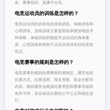
发、赛事组织、直播平台等。
电竞运动员的训练是怎样的？
电竞运动员的训练包括游戏训练、体能训练和
心理训练。游戏训练主要是熟练掌握游戏技术
和策略，体能训练则能提升运动员的身体素
质，心理训练则有助于运动员保持良好的竞技
状态。
电竞赛事的规则是怎样的？
电竞赛事的规则由赛事组织者制定，通常包括
比赛方式、比赛流程、报名资格、奖金分配等
内容。规则通常会根据比赛类型和赛事等级而
有所不同，旨在保证比赛的公平公正和稳定进
行。