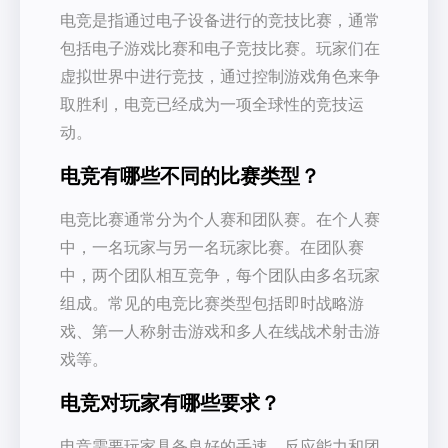
电竞是指通过电子设备进行的竞技比赛，通常
包括电子游戏比赛和电子竞技比赛。玩家们在
虚拟世界中进行竞技，通过控制游戏角色来争
取胜利，电竞已经成为一项全球性的竞技运
动。
电竞有哪些不同的比赛类型？
电竞比赛通常分为个人赛和团队赛。在个人赛
中，一名玩家与另一名玩家比赛。在团队赛
中，两个团队相互竞争，每个团队由多名玩家
组成。常见的电竞比赛类型包括即时战略游
戏、第一人称射击游戏和多人在线战术射击游
戏等。
电竞对玩家有哪些要求？
电竞需要玩家具备良好的手速、反应能力和团