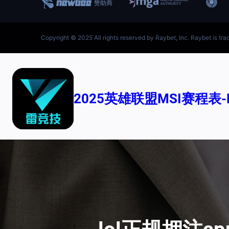
跳
至
内
2025英雄联盟MSI赛程表
容