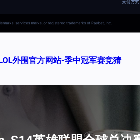
-LOL外围官方网站-季中冠军赛竞猜