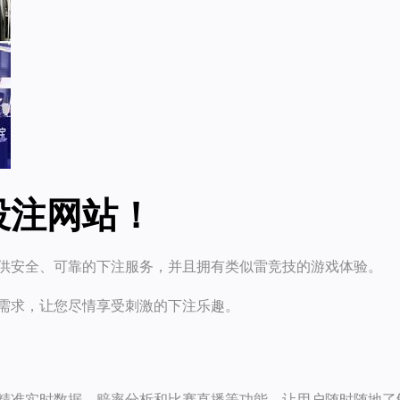
投注网站！
供安全、可靠的下注服务，并且拥有类似雷竞技的游戏体验。
需求，让您尽情享受刺激的下注乐趣。
精准实时数据、赔率分析和比赛直播等功能，让用户随时随地了