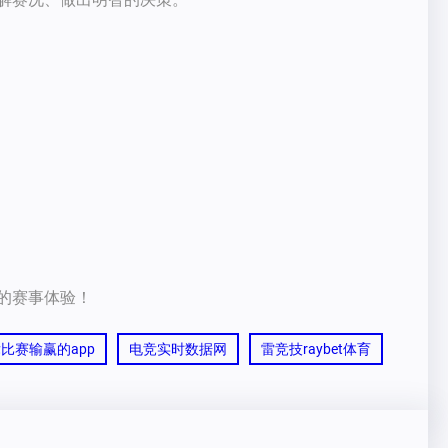
的赛事体验！
比赛输赢的app
电竞实时数据网
雷竞技raybet体育