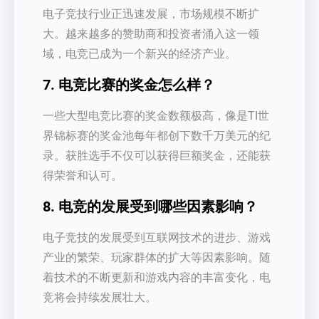
电子竞技行业正迅速发展，市场规模不断扩
大。越来越多的赞助商和投资者涌入这一领
域，电竞已成为一个新兴的经济产业。
7. 电竞比赛的奖金怎么样？
一些大型电竞比赛的奖金数额极高，像是TI世
界锦标赛的奖金池每年都创下数千万美元的纪
录。获胜选手不仅可以获得巨额奖金，还能获
得荣誉和认可。
8. 电竞的发展受到哪些因素影响？
电子竞技的发展受到互联网技术的进步、游戏
产业的繁荣、玩家群体的扩大等因素影响。随
着技术的不断更新和游戏内容的丰富变化，电
竞将会持续发展壮大。