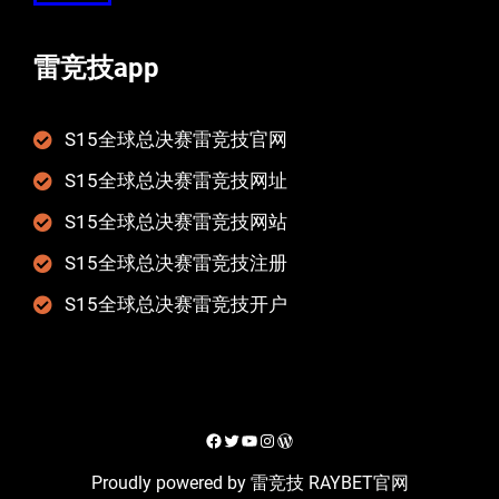
雷竞技app
S15全球总决赛雷竞技官网
S15全球总决赛雷竞技网址
S15全球总决赛雷竞技网站
S15全球总决赛雷竞技注册
S15全球总决赛雷竞技开户
Facebook
Twitter
YouTube
Instagram
WordPress
Proudly powered by 雷竞技 RAYBET官网